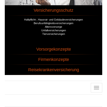
Versicherungsschutz
Haftpflicht-, Hausrat- und Gebäudeversicherungen
Berufsunfähigkeitsversicherungen
Altersvorsorge
Unfallversicherungen
Tierversicherungen
Vorsorgekonzepte
Firmenkonzepte
Reisekrankenversicherung
Naviga
ein-/a