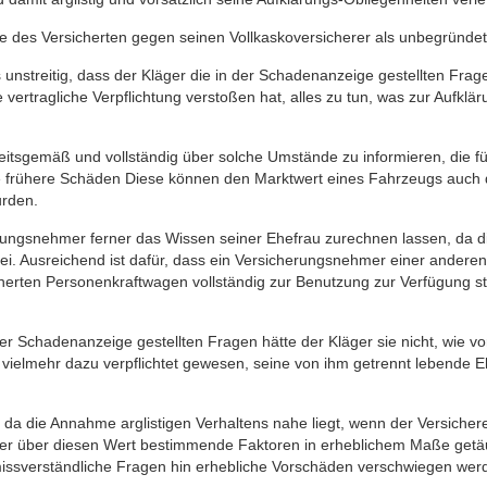
 des Versicherten gegen seinen Vollkaskoversicherer als unbegründet
es unstreitig, dass der Kläger die in der Schadenanzeige gestellten Fra
vertragliche Verpflichtung verstoßen hat, alles zu tun, was zur Aufklär
eitsgemäß und vollständig über solche Umstände zu informieren, die fü
 frühere Schäden Diese können den Marktwert eines Fahrzeugs auch d
urden.
rungsnehmer ferner das Wissen seiner Ehefrau zurechnen lassen, da di
i. Ausreichend ist dafür, dass ein Versicherungsnehmer einer andere
herten Personenkraftwagen vollständig zur Benutzung zur Verfügung st
.
er Schadenanzeige gestellten Fragen hätte der Kläger sie nicht, wie vo
vielmehr dazu verpflichtet gewesen, seine von ihm getrennt lebende 
, da die Annahme arglistigen Verhaltens nahe liegt, wenn der Versicher
r über diesen Wert bestimmende Faktoren in erheblichem Maße getäusc
missverständliche Fragen hin erhebliche Vorschäden verschwiegen wer