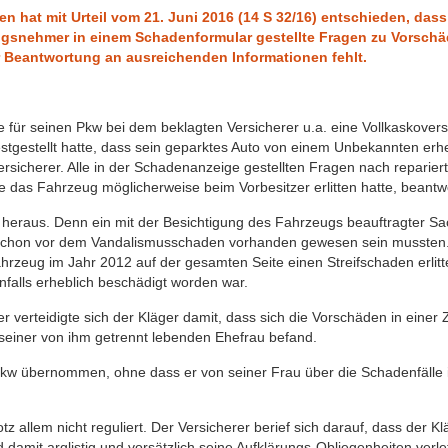
 hat mit Urteil vom 21. Juni 2016 (14 S 32/16) entschieden, dass 
ngsnehmer in einem Schadenformular gestellte Fragen zu Vorschä
r Beantwortung an ausreichenden Informationen fehlt.
e für seinen Pkw bei dem beklagten Versicherer u.a. eine Vollkaskover
estellt hatte, dass sein geparktes Auto von einem Unbekannten erheb
sicherer. Alle in der Schadenanzeige gestellten Fragen nach repariert
das Fahrzeug möglicherweise beim Vorbesitzer erlitten hatte, beantwo
ig heraus. Denn ein mit der Besichtigung des Fahrzeugs beauftragter Sac
 schon vor dem Vandalismusschaden vorhanden gewesen sein mussten. 
hrzeug im Jahr 2012 auf der gesamten Seite einen Streifschaden erlitt
nfalls erheblich beschädigt worden war.
r verteidigte sich der Kläger damit, dass sich die Vorschäden in einer Z
 seiner von ihm getrennt lebenden Ehefrau befand.
Pkw übernommen, ohne dass er von seiner Frau über die Schadenfälle 
 allem nicht reguliert. Der Versicherer berief sich darauf, dass der K
amit arglistig und vorsätzlich seine Aufklärungs-Obliegenheiten verle