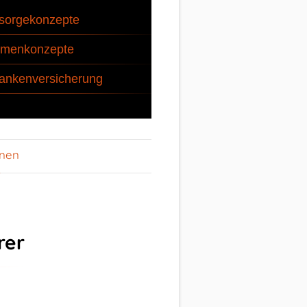
sorgekonzepte
rmenkonzepte
ankenversicherung
onen
rer