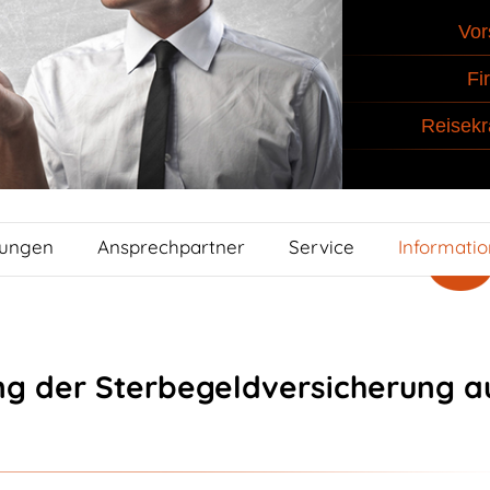
Vor
Fi
Reisekr
tungen
Ansprechpartner
Service
Informati
g der Sterbegeldversicherung a