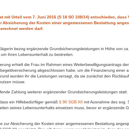
at mit Urteil vom 7. Juni 2016 (S 18 SO 108/14) entschieden, da
ur Absicherung der Kosten einer angemessenen Bestattung angesp
erechnet werden darf.
Klägerin bezog ergänzende Grundsicherungsleistungen in Höhe von ca. 
 um ihren Lebensunterhalt zu bestreiten.
erung erhielt die Frau im Rahmen eines Weiterbewilligungsantrags den
rbegeldversicherung abgeschlossen habe, um die Finanzierung einer
rgrund wurden ihr die Leistungen versagt, da sie zunächst den Rückkau
 nutzen müsse.
ufende Zahlung weiterer ergänzender Grundsicherungsleistungen statt.
, dass ein Hilfebedürftiger gemäß
§ 90 SGB XII
mit Ausnahme des sog. 
iten seines Lebensunterhalts einsetzen muss, bevor er ergänzende G
ie zur Absicherung der Kosten einer angemessenen Bestattung angespa