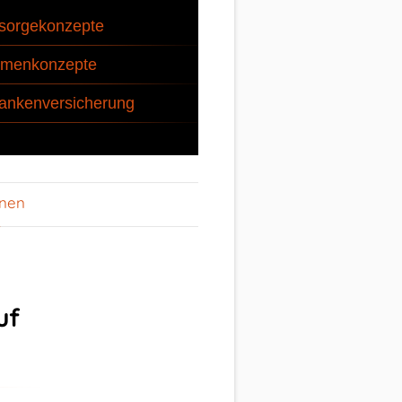
sorgekonzepte
rmenkonzepte
ankenversicherung
onen
uf