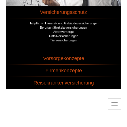
Versicherungsschutz
Haftpflicht-, Hausrat- und Gebäudeversicherungen
Berufsunfähigkeitsversicherungen
Altersvorsorge
Unfallversicherungen
Tierversicherungen
Vorsorgekonzepte
Firmenkonzepte
Reisekrankenversicherung
Naviga
ein-/a