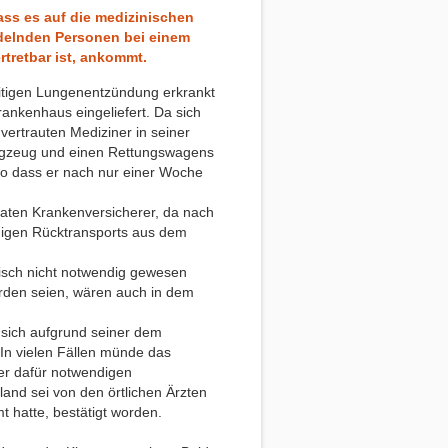
ass es auf die medizinischen
ndelnden Personen bei einem
rtretbar ist, ankommt.
eitigen Lungenentzündung erkrankt
rankenhaus eingeliefert. Da sich
vertrauten Mediziner in seiner
Flugzeug und einen Rettungswagens
 so dass er nach nur einer Woche
vaten Krankenversicherer, da nach
digen Rücktransports aus dem
isch nicht notwendig gewesen
orden seien, wären auch in dem
r sich aufgrund seiner dem
In vielen Fällen münde das
er dafür notwendigen
land sei von den örtlichen Ärzten
t hatte, bestätigt worden.