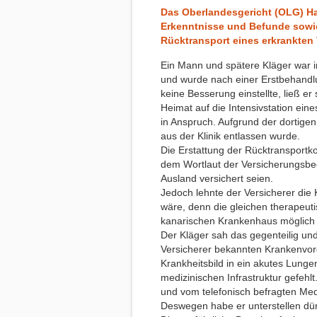
Das Oberlandesgericht (OLG) Ham
Erkenntnisse und Befunde sowie
Rücktransport eines erkrankten 
Ein Mann und spätere Kläger war i
und wurde nach einer Erstbehandlun
keine Besserung einstellte, ließ 
Heimat auf die Intensivstation ei
in Anspruch. Aufgrund der dortige
aus der Klinik entlassen wurde.
Die Erstattung der Rücktransportk
dem Wortlaut der Versicherungsbe
Ausland versichert seien.
Jedoch lehnte der Versicherer di
wäre, denn die gleichen therapeut
kanarischen Krankenhaus möglich
Der Kläger sah das gegenteilig und
Versicherer bekannten Krankenvor
Krankheitsbild in ein akutes Lung
medizinischen Infrastruktur gefehl
und vom telefonisch befragten Medi
Deswegen habe er unterstellen dür