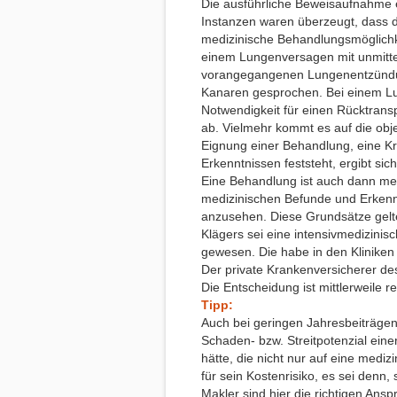
Die ausführliche Beweisaufnahme 
Instanzen waren überzeugt, dass d
medizinische Behandlungsmöglichke
einem Lungenversagen mit unmittel
vorangegangenen Lungenentzündun
Kanaren gesprochen. Bei einem Lu
Notwendigkeit für einen Rücktransp
ab. Vielmehr kommt es auf die ob
Eignung einer Behandlung, eine Kr
Erkenntnissen feststeht, ergibt sich
Eine Behandlung ist auch dann medi
medizinischen Befunde und Erkennt
anzusehen. Diese Grundsätze gelten
Klägers sei eine intensivmedizinis
gewesen. Die habe in den Kliniken
Der private Krankenversicherer d
Die Entscheidung ist mittlerweile re
Tipp:
Auch bei geringen Jahresbeiträgen 
Schaden- bzw. Streitpotenzial ei
hätte, die nicht nur auf eine medi
für sein Kostenrisiko, es sei denn,
Makler sind hier die richtigen An