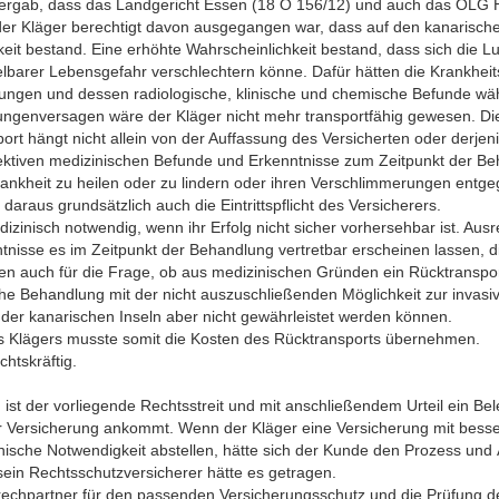
ergab, dass das Landgericht Essen (18 O 156/12) und auch das OLG 
er Kläger berechtigt davon ausgegangen war, dass auf den kanarische
it bestand. Eine erhöhte Wahrscheinlichkeit bestand, dass sich die 
barer Lebensgefahr verschlechtern könne. Dafür hätten die Krankheit
gen und dessen radiologische, klinische und chemische Befunde wä
ngenversagen wäre der Kläger nicht mehr transportfähig gewesen. Di
ort hängt nicht allein von der Auffassung des Versicherten oder derje
jektiven medizinischen Befunde und Erkenntnisse zum Zeitpunkt der B
ankheit zu heilen oder zu lindern oder ihren Verschlimmerungen entg
 daraus grundsätzlich auch die Eintrittspflicht des Versicherers.
zinisch notwendig, wenn ihr Erfolg nicht sicher vorhersehbar ist. Ausr
nisse es im Zeitpunkt der Behandlung vertretbar erscheinen lassen, 
 auch für die Frage, ob aus medizinischen Gründen ein Rücktransport e
che Behandlung mit der nicht auszuschließenden Möglichkeit zur invasi
 der kanarischen Inseln aber nicht gewährleistet werden können.
es Klägers musste somit die Kosten des Rücktransports übernehmen.
chtskräftig.
ist der vorliegende Rechtsstreit und mit anschließendem Urteil ein Bel
ner Versicherung ankommt. Wenn der Kläger eine Versicherung mit be
zinische Notwendigkeit abstellen, hätte sich der Kunde den Prozess und
 sein Rechtsschutzversicherer hätte es getragen.
sprechpartner für den passenden Versicherungsschutz und die Prüfung d