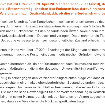
m hat mit Urteil vom 29. April 2015 entschieden (20 U 145/13), d
 die Erkenntnismöglichkeiten des Patienten bzw. der für ihn ha
Versicherten nach Deutschland, d.h. ob dieser erforderlich und ve
n seinem Urlaub auf den Kanarischen Inseln an einer schweren beids
g durch einen Hotelarzt zur stationären Versorgung in ein örtliches K
er sich nach Rücksprache mit den behandelnden Ärzten sowie einem ihm 
nes Universitätsklinikums in Deutschland verlegen. Dabei nahm er ein 
n Betreuung verbesserte sich sein gesundheitlicher Zustand erheblich,
osten in Höhe von über 17.000,- € verlangte der Kläger von seinem pri
dingungen auch die Kosten eines aus medizinischen Gründen notwen
e Kostenübernahme ab, da der Rücktransport nach Deutschland medizin
ischen Maßnahmen, die in der deutschen Universitätsklinik ergriffen w
 gewesen.
 trug in seiner gegen den Versicherer eingereichten Klage vor, dass e
geschichte in einem akut lebensbedrohlichen Zustand befunden habe. 
enversagen. Um dieses in den Griff zu bekommen, habe es vor Ort an d
t. Die medizinische Notwendigkeit für eine Weiterbehandlung in Deutsch
ziner in seiner Heimat, der sich mit den kanarischen Ärzten abgestimm
fen, dass sein Versicherer die Rücktransportkosten trage.