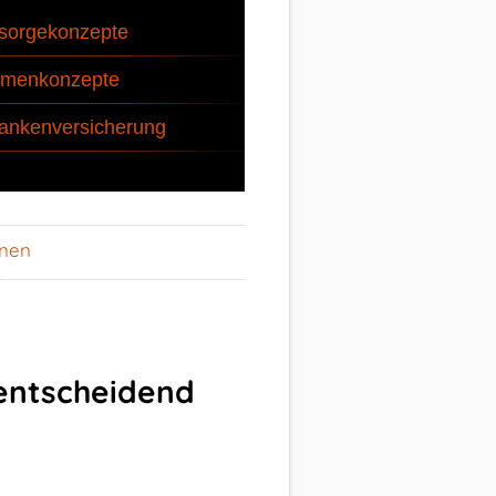
sorgekonzepte
rmenkonzepte
ankenversicherung
onen
 entscheidend