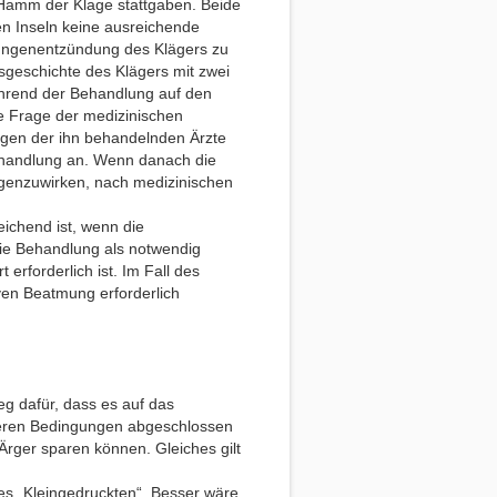
Hamm der Klage stattgaben. Beide
n Inseln keine ausreichende
Lungenentzündung des Klägers zu
sgeschichte des Klägers mit zwei
hrend der Behandlung auf den
e Frage der medizinischen
nigen der ihn behandelnden Ärzte
ehandlung an. Wenn danach die
egenzuwirken, nach medizinischen
eichend ist, wenn die
die Behandlung als notwendig
rforderlich ist. Im Fall des
ven Beatmung erforderlich
eg dafür, dass es auf das
sseren Bedingungen abgeschlossen
 Ärger sparen können. Gleiches gilt
es „Kleingedruckten“. Besser wäre